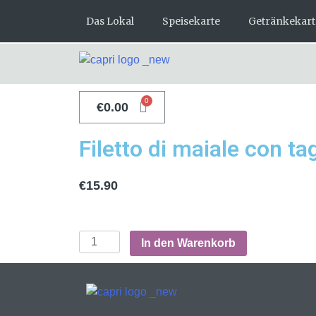
Das Lokal
Speisekarte
Getränkekart
€
0.00
Filetto di maiale con tag
€
15.90
In den Warenkorb