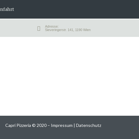
nfahrt
Adresse:
Sieveringerstr. 141, 1190 Wien
Capri Pizzeria
©
2020 –
Impressum
|
Datenschutz