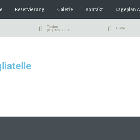
e
Reservierung
Galerie
Kontakt
Lageplan A
Telefon
E-Mail
(01) 328 00 53
liatelle