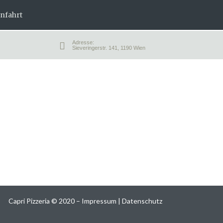
nfahrt
Adresse:
Sieveringerstr. 141, 1190 Wien
Capri Pizzeria
©
2020 –
Impressum
|
Datenschutz