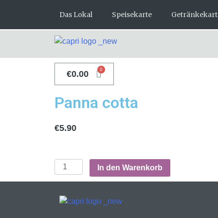
Das Lokal
Speisekarte
Getränkekart
€
0.00
Panna cotta
€
5.90
In den Warenkorb