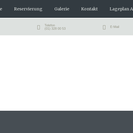
e
Reservierung
Galerie
Kontakt
Lageplan A
Telefon
E-Mail
(01) 328 00 53