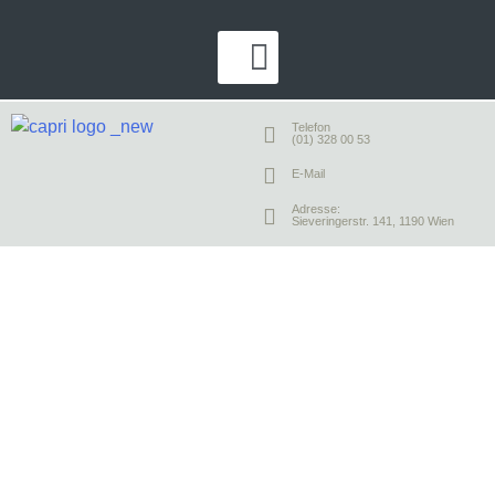
Telefon
(01) 328 00 53
E-Mail
Adresse:
Sieveringerstr. 141, 1190 Wien