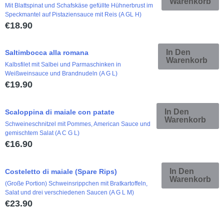
Warenkorb
Mit Blattspinat und Schafskäse gefüllte Hühnerbrust im
Speckmantel auf Pistaziensauce mit Reis (A GL H)
€
18.90
In Den
Saltimbocca alla romana
Warenkorb
Kalbsfilet mit Salbei und Parmaschinken in
Weißweinsauce und Brandnudeln (A G L)
€
19.90
In Den
Scaloppina di maiale con patate
Warenkorb
Schweineschnitzel mit Pommes, American Sauce und
gemischtem Salat (A C G L)
€
16.90
In Den
Costeletto di maiale (Spare Rips)
Warenkorb
(Große Portion) Schweinsrippchen mit Bratkartoffeln,
Salat und drei verschiedenen Saucen (A G L M)
€
23.90