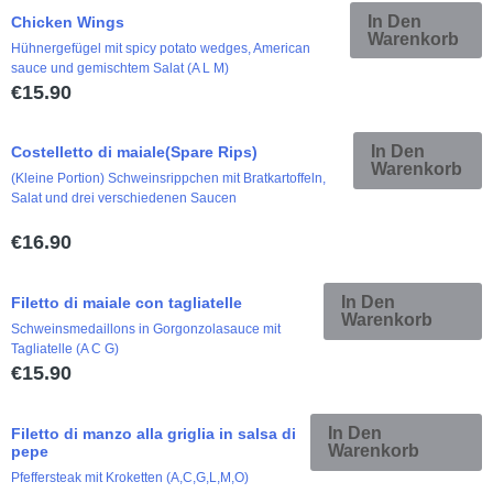
In Den
Chicken Wings
Warenkorb
Hühnergefügel mit spicy potato wedges, American
sauce und gemischtem Salat (A L M)
€
15.90
In Den
Costelletto di maiale(Spare Rips)
Warenkorb
(Kleine Portion) Schweinsrippchen mit Bratkartoffeln,
Salat und drei verschiedenen Saucen
€
16.90
In Den
Filetto di maiale con tagliatelle
Warenkorb
Schweinsmedaillons in Gorgonzolasauce mit
Tagliatelle (A C G)
€
15.90
In Den
Filetto di manzo alla griglia in salsa di
Warenkorb
pepe
Pfeffersteak mit Kroketten (A,C,G,L,M,O)