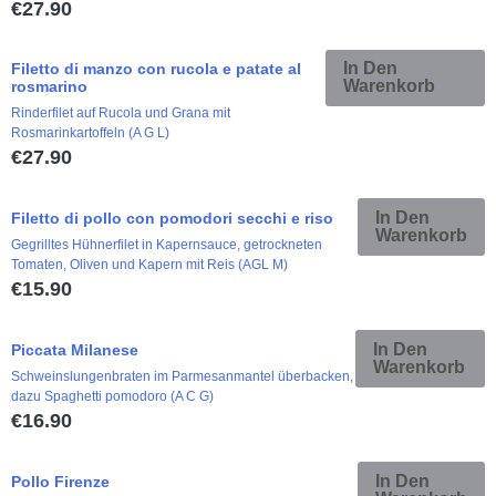
€
27.90
In Den
Filetto di manzo con rucola e patate al
Warenkorb
rosmarino
Rinderfilet auf Rucola und Grana mit
Rosmarinkartoffeln (A G L)
€
27.90
In Den
Filetto di pollo con pomodori secchi e riso
Warenkorb
Gegrilltes Hühnerfilet in Kapernsauce, getrockneten
Tomaten, Oliven und Kapern mit Reis (AGL M)
€
15.90
In Den
Piccata Milanese
Warenkorb
Schweinslungenbraten im Parmesanmantel überbacken,
dazu Spaghetti pomodoro (A C G)
€
16.90
In Den
Pollo Firenze